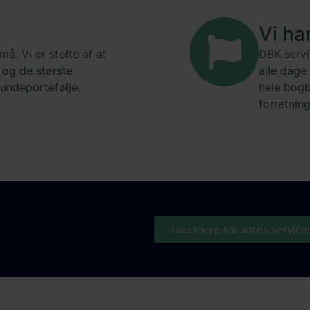
Vi ha
må. Vi er stolte af at
DBK servi
 og de største
alle dage
kundeportefølje.
hele bogb
forretnin
Læs mere om vores service