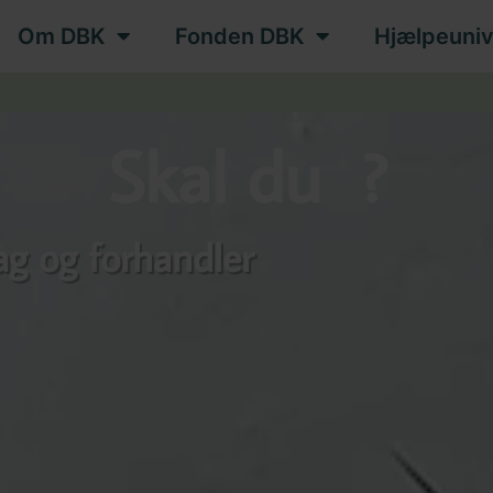
Om DBK
Fonden DBK
Hjælpeuniv
Skal du
l
?
ag og forhandler