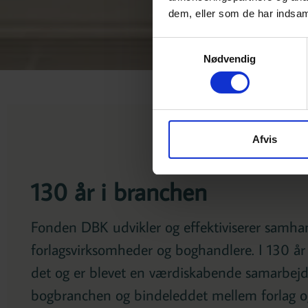
dem, eller som de har indsaml
Samtykkevalg
Nødvendig
Afvis
130 år i branchen
Fonden DBK udvikler og effektiviserer samh
forlagsvirksomheder og boghandlere. I 130 år
det og er blevet en værdiskabende samarbejd
bogbranchen og bindeleddet mellem forlag og