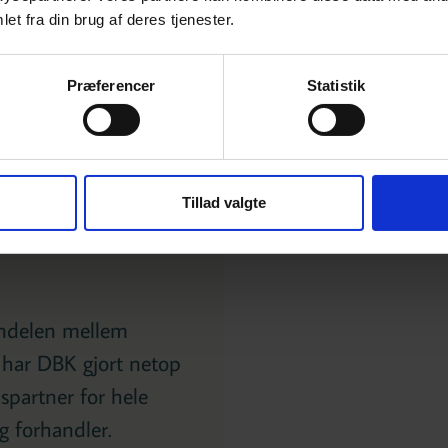
et fra din brug af deres tjenester.
Præferencer
Statistik
Tillad valgte
andelen mellem
 har DBK gjort netop
spartner for hele
 forhandler.