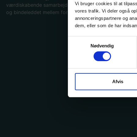
Vi bruger cookies til at tilpas
værdiskabende samarbejdspartner for hele bogbranche
vores trafik. Vi deler også 
og bindeleddet mellem forlag og forhandler.
annonceringspartnere og anal
dem, eller som de har indsaml
Samtykkevalg
Nødvendig
Afvis