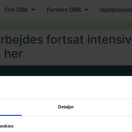
Om DBK
Fonden DBK
Hjælpeuniv
arbejdes fortsat intensi
 her
talen
Driftsstatus
Detaljer
ookies