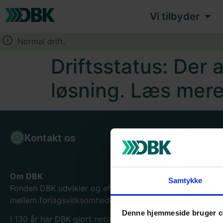
Vi tilbyder
Normal drift.
Driftsstatus: Der 
løsning. Læs mere
Kontakt os
Bogpor
Om DBK
Samtykke
Fonden DBK udvikler og effektiviserer samhandelen
mellem forlagsvirksomheder og boghandlere.
Denne hjemmeside bruger c
I 130
år har DBK gjort netop det og er blevet en