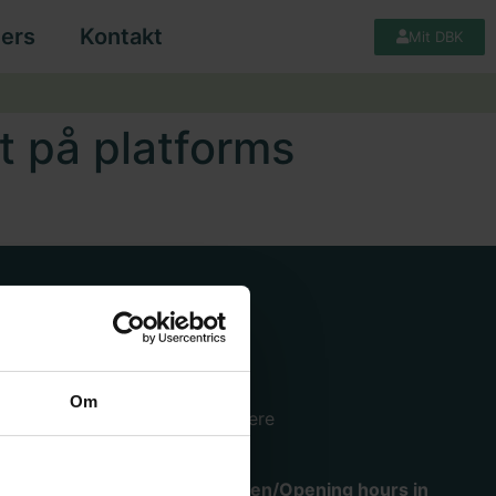
ers
Kontakt
Mit DBK
vt på platforms
Hjælp
Køge lager og hovedkontor
Om
Mimersvej 4, 4600 Køge.
Se mere
Åbningstider i varemodtagelsen/Opening hours in