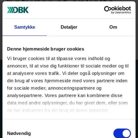
betyder at enkelte
pakker leveres én
Samtykke
Detaljer
Om
dag senere end
normalt.
Denne hjemmeside bruger cookies
Vi bruger cookies til at tilpasse vores indhold og
annoncer, til at vise dig funktioner til sociale medier og til
Kontakt os
Bogportalen
at analysere vores trafik. Vi deler også oplysninger om
din brug af vores hjemmeside med vores partnere inden
Driftsstatus
Hjælp
for sociale medier, annonceringspartnere og
analysepartnere. Vores partnere kan kombinere disse
data med andre oplysninger, du har givet dem, eller som
de har indsamlet fra din brug af deres tjenester.
Om DBK
Fonden DBK udvikler og effektiviserer samhandelen
Samtykkevalg
mellem forlagsvirksomheder og boghandlere.
Nødvendig