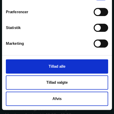
I 130
år har DBK gjort netop det og er blevet en
værdiskabende samarbejdspartner for hele
Præferencer
bogbranchen og bindeleddet mellem forlag og
forhandler.
Statistik
Marketing
Køge lager og hovedkontor
Mimersvej 4, 4600 Køge.
Se mere
Tillad alle
Åbningstider i varemodtagelsen/Opening hours in
Tillad valgte
warehouse
Mandag – torsdag: kl. 07:00 – 15:30
Fredag: kl. 07:00 – 15:00
Afvis
Vareudlevering/Goods delivery