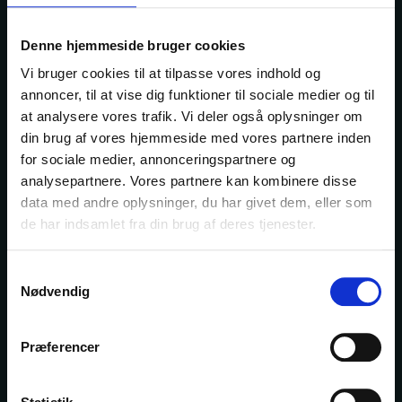
Kontakt os
Bogportalen
Denne hjemmeside bruger cookies
Driftsstatus
Hjælp
Vi bruger cookies til at tilpasse vores indhold og
annoncer, til at vise dig funktioner til sociale medier og til
at analysere vores trafik. Vi deler også oplysninger om
din brug af vores hjemmeside med vores partnere inden
Om DBK
for sociale medier, annonceringspartnere og
Fonden DBK udvikler og effektiviserer samhandelen
analysepartnere. Vores partnere kan kombinere disse
mellem forlagsvirksomheder og boghandlere.
data med andre oplysninger, du har givet dem, eller som
I 130
år har DBK gjort netop det og er blevet en
de har indsamlet fra din brug af deres tjenester.
værdiskabende samarbejdspartner for hele
bogbranchen og bindeleddet mellem forlag og
Samtykkevalg
forhandler.
Nødvendig
Præferencer