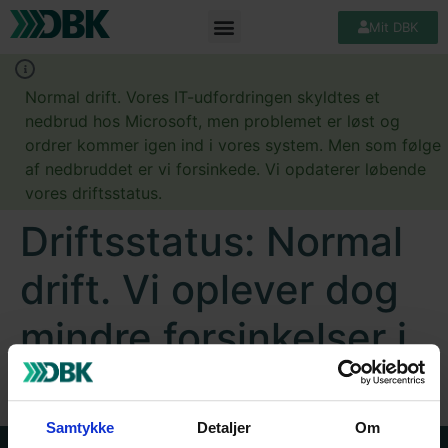
Mit DBK
Normal drift. Vores IT-udfordringen skyldtes et
nedbrud hos Microsoft, men problemet er løst og
ordrer kommer igen ind i vores system. Men som følge
af nedbruddet er vi forsinkede. Vi opdaterer løbende
vores driftsstatus.
Driftsstatus: Normal
drift. Vi oplever dog
mindre forsinkelser i
varemodtagelsen.
Samtykke
Detaljer
Om