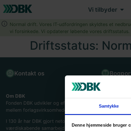
Vi tilbyder
Normal drift. Vores IT-udfordringen skyldtes et nedbr
vi forsinkede. Vi opdaterer løbende vores driftsstatus
Driftsstatus: Norma
Kontakt os
Bogpor
Om DBK
Fonden DBK udvikler og effektiviserer samhandelen
Samtykke
mellem forlagsvirksomheder og boghandlere.
I 130
år har DBK gjort netop det og er blevet en
Denne hjemmeside bruger c
værdiskabende samarbejdspartner for hele bogbranche