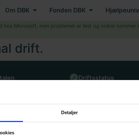
Om DBK
Fonden DBK
Hjælpeuniv
ud hos Microsoft, men problemet er løst og ordrer kommer 
.
l drift.
talen
Driftsstatus
Detaljer
ookies
n