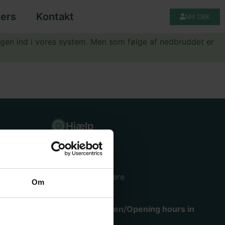
ers
Kontakt
Mit DBK
igen ind i vores system. Men som følge af nedbruddet er
Hjælp
Køge lager og hovedkontor
Mimersvej 4, 4600 Køge.
Se mere
Om
Åbningstider i varemodtagelsen/Opening hours in
warehouse