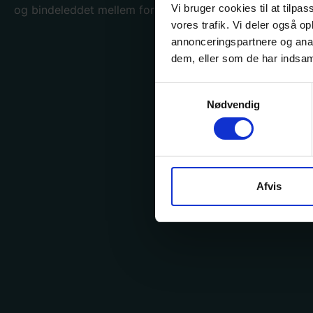
Vi bruger cookies til at tilpas
og bindeleddet mellem forlag og forhandler.
vores trafik. Vi deler også 
annonceringspartnere og anal
dem, eller som de har indsaml
Samtykkevalg
Nødvendig
Afvis