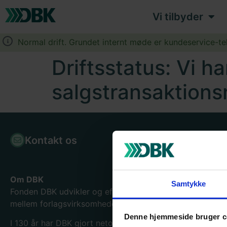
Vi tilbyder
Normal drift. Grundet internt møde er kundeservice-te
Driftsstatus: Vi h
salgstransaktions
Kontakt os
Bogpor
Om DBK
Samtykke
Fonden DBK udvikler og effektiviserer samhandelen
mellem forlagsvirksomheder og boghandlere.
Denne hjemmeside bruger c
I 130
år har DBK gjort netop det og er blevet en