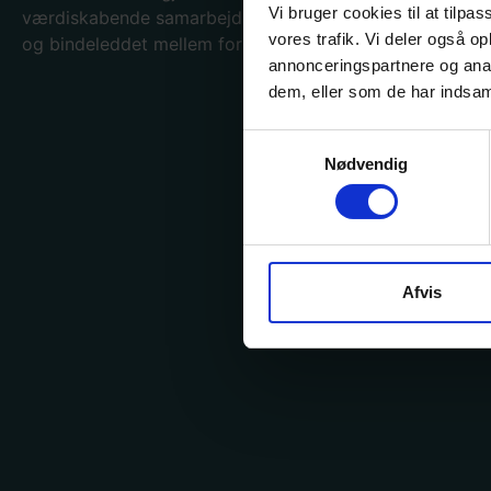
Vi bruger cookies til at tilpas
værdiskabende samarbejdspartner for hele bogbranche
vores trafik. Vi deler også 
og bindeleddet mellem forlag og forhandler.
annonceringspartnere og anal
dem, eller som de har indsaml
Samtykkevalg
Nødvendig
Afvis