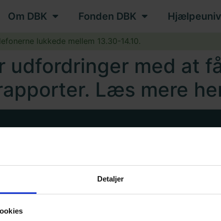
Om DBK
Fonden DBK
Hjælpeuniv
lefonerne lukkede mellem 13.30-14.10.
ar udfordringer med at 
rapporter. Læs mere he
talen
Driftsstatus
Detaljer
ookies