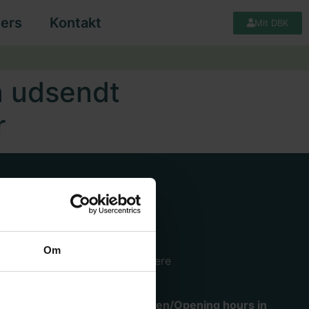
ers
Kontakt
Mit DBK
få udsendt
r
Hjælp
Køge lager og hovedkontor
Om
Mimersvej 4, 4600 Køge.
Se mere
Åbningstider i varemodtagelsen/Opening hours in