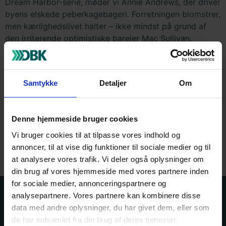
Dream Harbor-serie, møder vi Annie Andrews, der driver
byens elskede peberkagebageri. Forretningen blomstrer,
men kærlighedslivet halter – ikke mindst på grund af
den irriterende optimistiske barejer Mac Sullivan.
Med dalende snefnug, masser af romantik og den
hyggelige stemning, som Dream Harbor er kendt for, er
Peberkagebageriet en hjertevarm fortælling om at
Samtykke
Detaljer
Om
opdage, at den person, man elsker at hade, måske er
den helt rigtige.
Denne hjemmeside bruger cookies
Vi bruger cookies til at tilpasse vores indhold og
Vedhæftet fil
annoncer, til at vise dig funktioner til sociale medier og til
at analysere vores trafik. Vi deler også oplysninger om
din brug af vores hjemmeside med vores partnere inden
for sociale medier, annonceringspartnere og
analysepartnere. Vores partnere kan kombinere disse
Kontakt os
Bogportalen
data med andre oplysninger, du har givet dem, eller som
de har indsamlet fra din brug af deres tjenester.
Driftsstatus
Hjælp