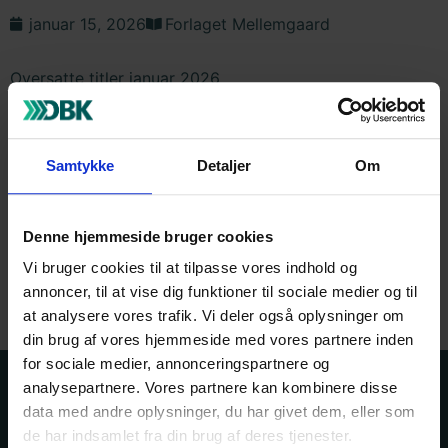
januar 15, 2026
Forlaget Mellemgaard
Oversatte titler januar 2026
Med venlig hilsen
Line P. Hansen
Salgs- og marketingkoordinator
Samtykke
Detaljer
Om
Forlaget mellemgaard
Email: salg.mellemgaard@gmail.com
Denne hjemmeside bruger cookies
Vi bruger cookies til at tilpasse vores indhold og
Vedhæftet fil
annoncer, til at vise dig funktioner til sociale medier og til
at analysere vores trafik. Vi deler også oplysninger om
din brug af vores hjemmeside med vores partnere inden
for sociale medier, annonceringspartnere og
analysepartnere. Vores partnere kan kombinere disse
Kontakt os
Bogportalen
data med andre oplysninger, du har givet dem, eller som
de har indsamlet fra din brug af deres tjenester.
Driftsstatus
Hjælp