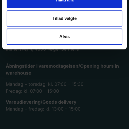
forhandler.
Tillad valgte
Afvis
Køge lager og hovedkontor
Mimersvej 4, 4600 Køge.
Se mere
Åbningstider i varemodtagelsen/Opening hours in
warehouse
Mandag – torsdag: kl. 07:00 – 15:30
Fredag: kl. 07:00 – 15:00
Vareudlevering/Goods delivery
Mandag – fredag: kl. 13:00 – 15:00