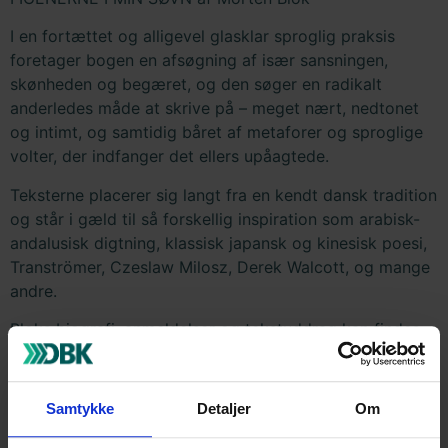
I en fortættet og alligevel glasklar sproglig praksis
foretager bogen en afsøgning af især sansningen,
skønheden og begæret, og den søger en radikalt
anderledes måde at skrive på – meget nært, nedtonet
og intimt, og samtidig båret af metaforer og sproglige
volter, der indfanger det ellers upåagtede.
Teksterne placerer sig langt fra en kendt dansk tradition
og står i gæld til så forskellig inspiration som arabisk-
andalusisk digtning, klassisk japansk og kinesisk poesi,
Tranströmer, Czeslaw Milosz, Derek Walcott, og mange
andre.
Bloks biografi, anmeldelser og tekstuddrag kan findes
på mortenblok.dk
Figernerne i min søvn
Samtykke
Detaljer
Om
Morten Blok
ISBN: 978-87-8522-651-8