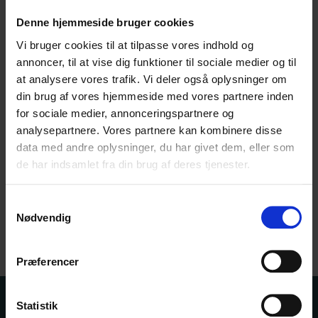
Vejledende udsalgspris 199,-
Denne hjemmeside bruger cookies
Softcover
512 sider
Vi bruger cookies til at tilpasse vores indhold og
annoncer, til at vise dig funktioner til sociale medier og til
Forfatter Morten Blok kan kontaktes på:
at analysere vores trafik. Vi deler også oplysninger om
din brug af vores hjemmeside med vores partnere inden
blok@youmail.dk
for sociale medier, annonceringspartnere og
22 44 41 92
analysepartnere. Vores partnere kan kombinere disse
forlaget røde sø
data med andre oplysninger, du har givet dem, eller som
Morten Blok
de har indsamlet fra din brug af deres tjenester.
I samarbejde med Trykværket
Samtykkevalg
Nødvendig
Vedhæftet fil
Præferencer
Kontakt os
Bogportalen
Statistik