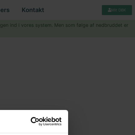
ers
Kontakt
Mit DBK
igen ind i vores system. Men som følge af nedbruddet er