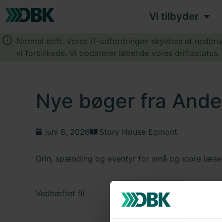
Vi tilbyder
Normal drift. Vores IT-udfordringen skyldtes et nedbr
vi forsinkede. Vi opdaterer løbende vores driftsstatus
Nye bøger fra And
juni 8, 2026
Story House Egmont
Grin, spænding og eventyr for små og store læse
Vedhæftet fil