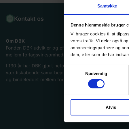
Samtykke
Kontakt os
Bogpor
Denne hjemmeside bruger c
Vi bruger cookies til at tilpas
Om DBK
vores trafik. Vi deler også 
Fonden DBK udvikler og effektiviserer samhandelen
annonceringspartnere og anal
mellem forlagsvirksomheder og boghandlere.
dem, eller som de har indsaml
I 130
år har DBK gjort netop det og er blevet en
Samtykkevalg
værdiskabende samarbejdspartner for hele bogbranche
Nødvendig
og bindeleddet mellem forlag og forhandler.
Afvis