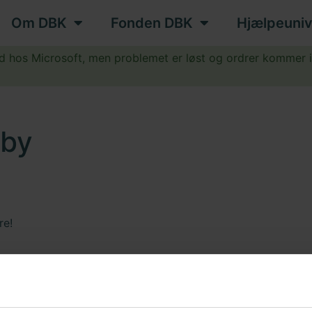
Om DBK
Fonden DBK
Hjælpeuniv
ud hos Microsoft, men problemet er løst og ordrer kommer 
.
eby
re!