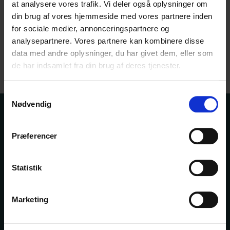
at analysere vores trafik. Vi deler også oplysninger om
Søren Bilgrav-Nielsen
din brug af vores hjemmeside med vores partnere inden
Svane & Bilgrav
for sociale medier, annonceringspartnere og
analysepartnere. Vores partnere kan kombinere disse
data med andre oplysninger, du har givet dem, eller som
Vedhæftet fil
de har indsamlet fra din brug af deres tjenester.
Samtykkevalg
Nødvendig
Kontakt os
Bogportalen
Præferencer
Driftsstatus
Hjælp
Statistik
Om DBK
Fonden DBK udvikler og effektiviserer samhandelen
Marketing
mellem forlagsvirksomheder og boghandlere.