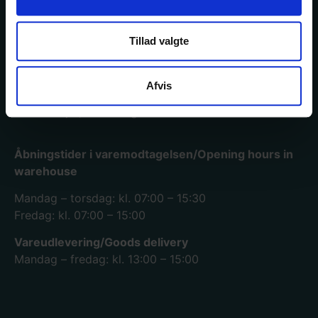
Tillad valgte
Afvis
Køge lager og hovedkontor
Mimersvej 4, 4600 Køge.
Se mere
Åbningstider i varemodtagelsen/Opening hours in
warehouse
Mandag – torsdag: kl. 07:00 – 15:30
Fredag: kl. 07:00 – 15:00
Vareudlevering/Goods delivery
Mandag – fredag: kl. 13:00 – 15:00