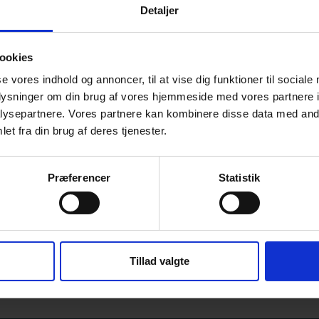
Detaljer
idere oversat til over 12 sprog, og var
 bor i New York med sin mand, to døtre og tre hunde.
ookies
til hej@forlagetfalco.dk
se vores indhold og annoncer, til at vise dig funktioner til sociale
oplysninger om din brug af vores hjemmeside med vores partnere i
ysepartnere. Vores partnere kan kombinere disse data med andr
et fra din brug af deres tjenester.
Præferencer
Statistik
Lauritsen
Tillad valgte