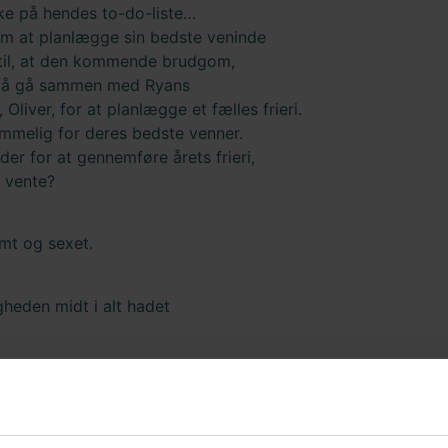
ikke på hendes to-do-liste…
om at planlægge sin bedste veninde
 til, at den kommende brudgom,
a må gå sammen med Ryans
Oliver, for at planlægge et fælles frieri.
emmelig for deres bedste venner.
er for at gennemføre årets frieri,
i vente?
omt og sexet.
gheden midt i alt hadet
to lovers" roman. Det er ikke alt for