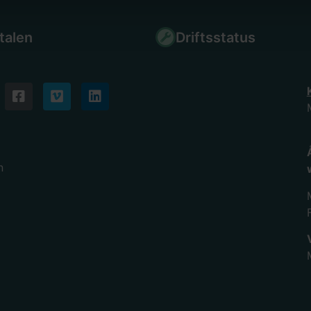
talen
Driftsstatus
n