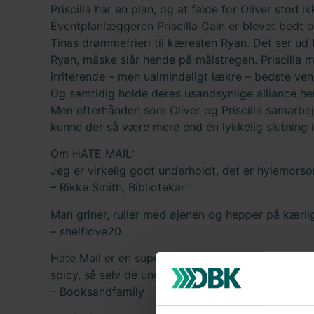
Priscilla har en plan, og at falde for Oliver stod 
Eventplanlæggeren Priscilla Cain er blevet bedt 
Tinas drømmefrieri til kæresten Ryan. Det ser ud
Ryan, måske slår hende på målstregen. Priscill
irriterende – men ualmindeligt lækre – bedste ven, 
Og samtidig holde deres usandsynlige alliance h
Men efterhånden som Oliver og Priscilla samarbejd
kunne der så være mere end én lykkelig slutning 
Om HATE MAIL:
Jeg er virkelig godt underholdt, det er hylemors
– Rikke Smith, Bibliotekar
Man griner, ruller med øjenen og hepper på kærli
– shelflove20
Hate Mail er en super sød og romantiske "enemies 
spicy, så selv de unge kan være med her.
– Booksandfamily