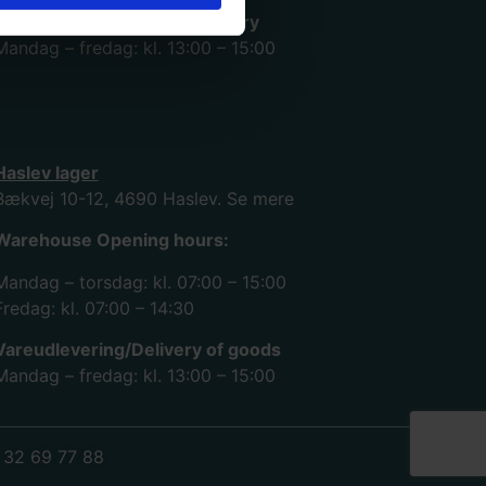
Vareudlevering/Goods delivery
Mandag – fredag: kl. 13:00 – 15:00
Haslev lager
Bækvej 10-12, 4690 Haslev.
Se mere
Warehouse Opening hours:
Mandag – torsdag: kl. 07:00 – 15:00
Fredag: kl. 07:00 – 14:30
Vareudlevering/Delivery of goods
Mandag – fredag: kl. 13:00 – 15:00
 32 69 77 88