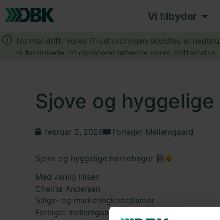
Vi tilbyder
Normal drift. Vores IT-udfordringen skyldtes et nedbr
vi forsinkede. Vi opdaterer løbende vores driftsstatus
Sjove og hyggelig
februar 2, 2026
Forlaget Mellemgaard
Sjove og hyggelige børnebøger
Med venlig hilsen
Chelina Andersen
Salgs- og marketingkoordinator
Forlaget mellemgaard