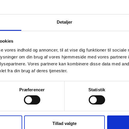
Detaljer
ookies
se vores indhold og annoncer, til at vise dig funktioner til sociale
talen
Driftsstatus
oplysninger om din brug af vores hjemmeside med vores partnere i
ysepartnere. Vores partnere kan kombinere disse data med andr
et fra din brug af deres tjenester.
Præferencer
Statistik
n
Tillad valgte