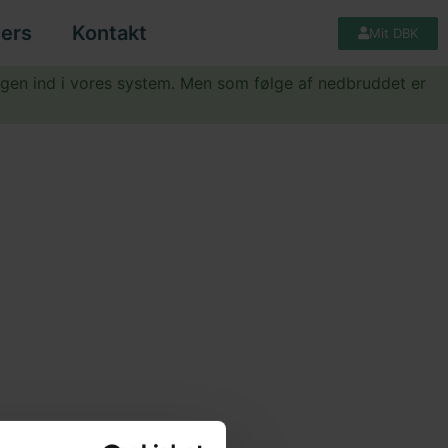
ers
Kontakt
Mit DBK
igen ind i vores system. Men som følge af nedbruddet er