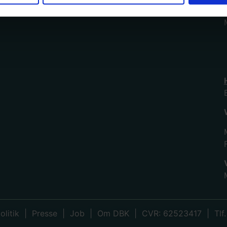
olitik
|
Presse
|
Job
|
Om DBK
| CVR: 62523417 | Tlf.