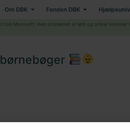
Om DBK
Fonden DBK
Hjælpeuniv
ud hos Microsoft, men problemet er løst og ordrer kommer 
.
e børnebøger