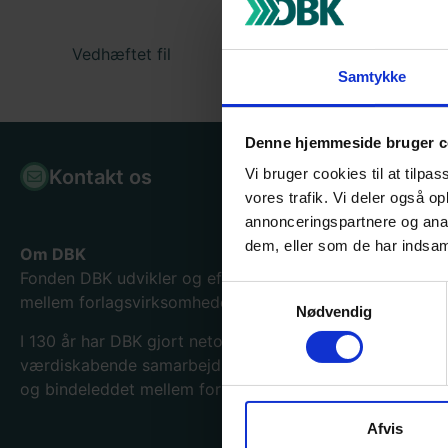
Vedhæftet fil
Samtykke
Denne hjemmeside bruger c
Vi bruger cookies til at tilpas
Kontakt os
Bogpor
vores trafik. Vi deler også 
annonceringspartnere og anal
dem, eller som de har indsaml
Om DBK
Fonden DBK udvikler og effektiviserer samhandelen
Samtykkevalg
mellem forlagsvirksomheder og boghandlere.
Nødvendig
I 130
år har DBK gjort netop det og er blevet en
værdiskabende samarbejdspartner for hele bogbranche
og bindeleddet mellem forlag og forhandler.
Afvis