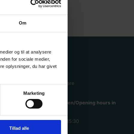
Om
 medier og til at analysere
Hjælp
nden for sociale medier,
e oplysninger, du har givet
Køge lager og hovedkontor
Mimersvej 4, 4600 Køge.
Se mere
Marketing
Åbningstider i varemodtagelsen/Opening hours in
warehouse
Mandag – torsdag: kl. 07:00 – 15:30
Fredag: kl. 07:00 – 15:00
Tillad alle