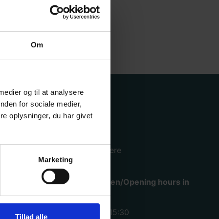
Om
 medier og til at analysere
Hjælp
nden for sociale medier,
e oplysninger, du har givet
Køge lager og hovedkontor
Mimersvej 4, 4600 Køge.
Se mere
Marketing
Åbningstider i varemodtagelsen/Opening hours in
warehouse
Mandag – torsdag: kl. 07:00 – 15:30
Tillad alle