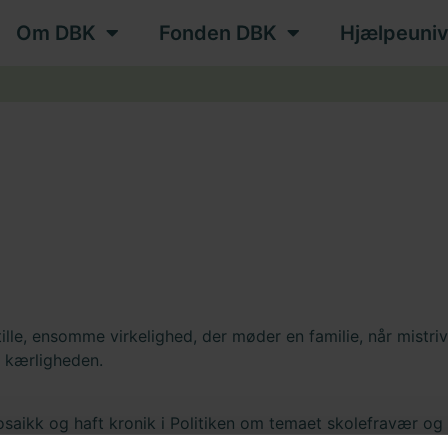
Om DBK
Fonden DBK
Hjælpeuniv
lle, ensomme virkelighed, der møder en familie, når mistrivs
i kærligheden.
 Mosaikk og haft kronik i Politiken om temaet skolefravær og