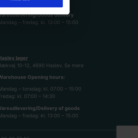
Fredag: kl. 07:00 – 15:00
Vareudlevering/Goods delivery
Mandag – fredag: kl. 13:00 – 15:00
Haslev lager
Bækvej 10-12, 4690 Haslev.
Se mere
Warehouse Opening hours:
Mandag – torsdag: kl. 07:00 – 15:00
Fredag: kl. 07:00 – 14:30
Vareudlevering/Delivery of goods
Mandag – fredag: kl. 13:00 – 15:00