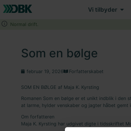
Vi tilbyder
Normal drift.
Som en bølge
februar 19, 2026
Forfatterskabet
SOM EN BØLGE af Maja K. Kyrsting
Romanen Som en bølge er et unikt indblik i den sti
at larme, hylder venskaber og jagter håbet gemt 
Om forfatteren
Maja K. Kyrsting har udgivet digte i tidsskriftet