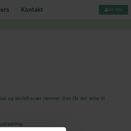
ers
Kontakt
Mit DBK
el og skolefravær rammer. Den får det stille til
 udredning.