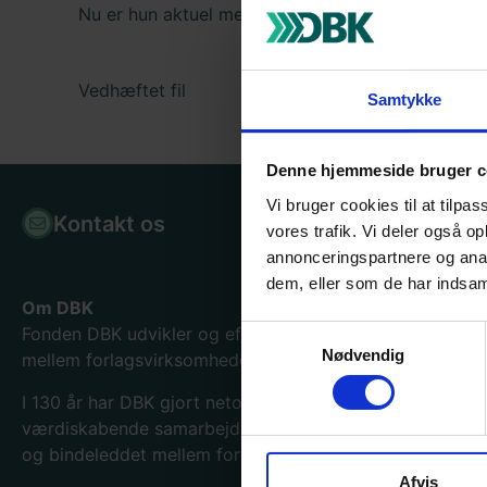
Nu er hun aktuel med Som en bølge, der er hend
Vedhæftet fil
Samtykke
Denne hjemmeside bruger c
Vi bruger cookies til at tilpas
Kontakt os
Bogpor
vores trafik. Vi deler også 
annonceringspartnere og anal
dem, eller som de har indsaml
Om DBK
Fonden DBK udvikler og effektiviserer samhandelen
Samtykkevalg
Nødvendig
mellem forlagsvirksomheder og boghandlere.
I 130
år har DBK gjort netop det og er blevet en
værdiskabende samarbejdspartner for hele bogbranche
og bindeleddet mellem forlag og forhandler.
Afvis