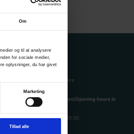
Om
Hjælp
 medier og til at analysere
nden for sociale medier,
e oplysninger, du har givet
Køge lager og hovedkontor
Mimersvej 4, 4600 Køge.
Se mere
Marketing
Åbningstider i varemodtagelsen/Opening hours in
warehouse
Mandag – torsdag: kl. 07:00 – 15:30
Fredag: kl. 07:00 – 15:00
Tillad alle