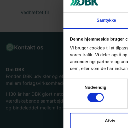
Vedhæftet fil
Samtykke
Denne hjemmeside bruger c
Kontakt os
Bogpor
Vi bruger cookies til at tilpas
vores trafik. Vi deler også 
annonceringspartnere og anal
dem, eller som de har indsaml
Om DBK
Fonden DBK udvikler og effektiviserer samhandelen
Samtykkevalg
mellem forlagsvirksomheder og boghandlere.
Nødvendig
I 130
år har DBK gjort netop det og er blevet en
værdiskabende samarbejdspartner for hele bogbranche
og bindeleddet mellem forlag og forhandler.
Afvis