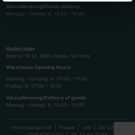
Vareudlevering/Goods delivery
Mandag – fredag: kl. 13:00 – 15:00
Haslev lager
Bækvej 10-12, 4690 Haslev.
Se mere
Warehouse Opening hours:
Mandag – torsdag: kl. 07:00 – 15:00
Fredag: kl. 07:00 – 14:30
Vareudlevering/Delivery of goods
Mandag – fredag: kl. 13:00 – 15:00
Persondatapolitik
|
Presse
|
Job
|
Om DBK
|
CVR: 62523417 | Tlf. 32 69 77 88