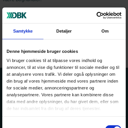
Venligst se vedhæftede fil.
Med venlig hilsen
HANS REITZELS FORLAG
Samtykke
Detaljer
Om
Vedhæftet fil
Denne hjemmeside bruger cookies
Vi bruger cookies til at tilpasse vores indhold og
annoncer, til at vise dig funktioner til sociale medier og til
at analysere vores trafik. Vi deler også oplysninger om
Kontakt os
Bogportalen
din brug af vores hjemmeside med vores partnere inden
for sociale medier, annonceringspartnere og
Driftsstatus
Hjælp
analysepartnere. Vores partnere kan kombinere disse
data med andre oplysninger, du har givet dem, eller som
de har indsamlet fra din brug af deres tjenester.
Om DBK
Samtykkevalg
Fonden DBK udvikler og effektiviserer samhandelen