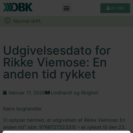
Mit DBK
Normal drift.
Udgivelsesdato for
Rikke Viemose: En
anden tid rykket
februar 17, 2026
Lindhardt og Ringhof
Kære boghandler
Vi oplyser hermed, at udgivelsen af Rikke Viemose: En
anden tid" isbn. 9788727223315 – er rykket til den 23.