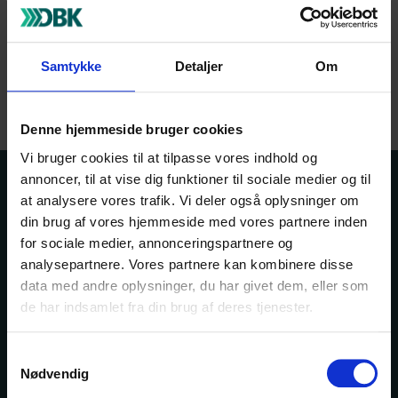
februar.
Med venlig hilsen
Lindhardt og Ringhof Forlag A/S
Samtykke
Detaljer
Om
Denne hjemmeside bruger cookies
Vi bruger cookies til at tilpasse vores indhold og
annoncer, til at vise dig funktioner til sociale medier og til
Kontakt os
Bogportalen
at analysere vores trafik. Vi deler også oplysninger om
din brug af vores hjemmeside med vores partnere inden
Driftsstatus
Hjælp
for sociale medier, annonceringspartnere og
analysepartnere. Vores partnere kan kombinere disse
data med andre oplysninger, du har givet dem, eller som
de har indsamlet fra din brug af deres tjenester.
Om DBK
Fonden DBK udvikler og effektiviserer samhandelen
mellem forlagsvirksomheder og boghandlere.
Samtykkevalg
Nødvendig
I 130
år har DBK gjort netop det og er blevet en