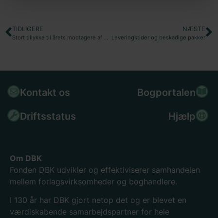
TIDLIGERE
NÆSTE
Stort tillykke til årets modtagere af fondsstøtte
Leveringstider og beskadige pakker
Kontakt os
Bogportalen
Driftsstatus
Hjælp
Om DBK
Fonden DBK udvikler og effektiviserer samhandelen
mellem forlagsvirksomheder og boghandlere.
I 130
år har DBK gjort netop det og er blevet en
værdiskabende samarbejdspartner for hele