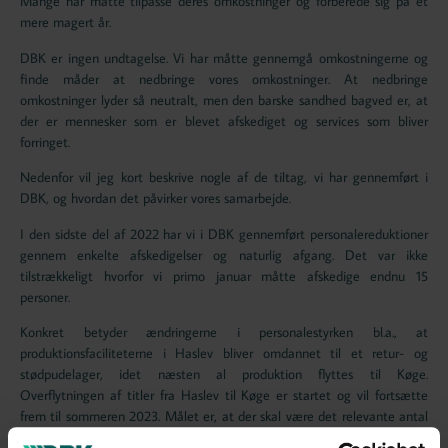
Mange har måtte tilpasse deres omkostninger og forberede sig på et
mere magert år.
DBK er ingen undtagelse. Vi har måtte gennemgå omkostningerne og
finde måder at nedbringe vores omkostninger. At nedbringe
omkostninger lyder så neutralt, men den barske sandhed bagved er, at
der er mennesker som er blevet afskediget og services som bliver
forringet.
Nedenfor vil jeg kort beskrive nogle af de tiltag, vi har gennemført i
DBK, og hvordan det påvirker vores samarbejde.
I den sidste del af 2022 har vi i DBK gennemført personalereduktioner
gennem enkelte afskedigelser og naturlig afgang. Det var ikke
tilstrækkeligt hvorfor vi primo januar måtte afskedige endnu 15
personer.
Konkret betyder ændringerne i personalestyrken bl.a., at
produktionsfaciliteterne i Haslev bliver omdannet til et retur- og
stødpudelager, idet næsten al produktion flyttes til Køge.
Overflytningen af titler fra Haslev til Køge er startet og vil fortsætte
frem til sommeren 2023. Målet er, at der skal være det relevante antal
eksemplarer til rådighed i Køge og der bliver suppleret fra Haslev, før