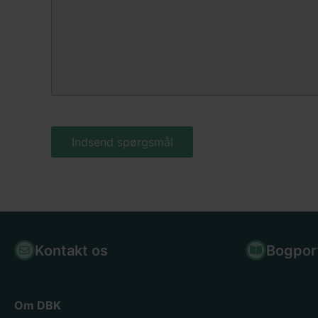
Kontakt os
Bogpor
Om DBK