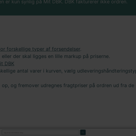
en er kun synlig på Mit DBK. DBK fakturerer ikke ordren.
for forskellige typer af forsendelser
.
eller der skal ligges en lille markup på priserne.
it DBK
skellige antal varer i kurven, vælg udleveringshåndteringsty
at op, og fremover udregnes fragtpriser på ordren ud fra de