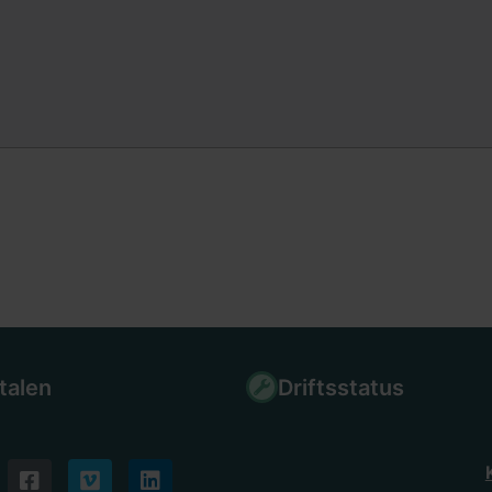
talen
Driftsstatus