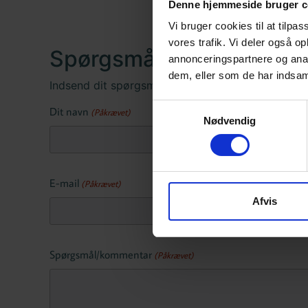
Denne hjemmeside bruger c
Vi bruger cookies til at tilpas
vores trafik. Vi deler også 
Spørgsmål til denne side
annonceringspartnere og anal
dem, eller som de har indsaml
Indsend dit spørgsmål i nedenstående formular, så
Samtykkevalg
Dit navn
(Påkrævet)
Nødvendig
E-mail
(Påkrævet)
Afvis
Spørgsmål/kommentar
(Påkrævet)