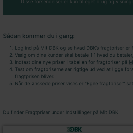
Disse forsendelser er kun til eget brug og visning
Sådan kommer du i gang:
Log ind på Mit DBK og se hvad
DBK’s fragtpriser er 
Vælg om dine kunder skal betale 1:1 hvad du betaler, 
Indtast dine nye priser i tabellen for fragtpriser på
M
Test om fragtpriserne ser rigtige ud ved at ligge for
fragtprisen bliver.
Når de ønskede priser vises er “Egne fragtpriser” s
Du finder Fragtpriser under Indstillinger på Mit DBK