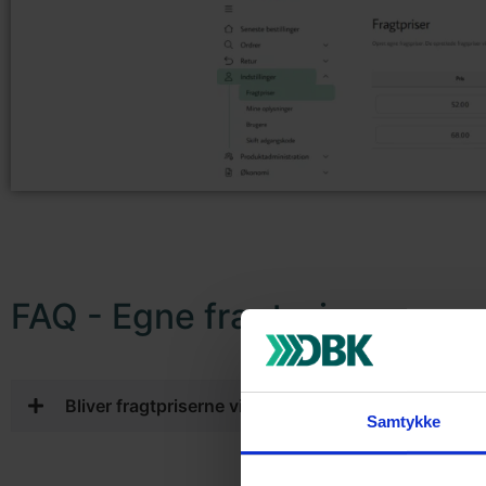
FAQ - Egne fragtpriser
Bliver fragtpriserne vist for min Direkte kunde?
Samtykke