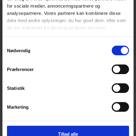
for sociale medier, annonceringspartnere og
analysepartnere. Vores partnere kan kombinere disse
data med andre oplysninger, du har givet dem, eller som
de har indsamlet fra din brug af deres tjenester.
Samtykkevalg
Nødvendig
Præferencer
Spørgsmål til denne side?
Indsend dit spørgsmål i nedenstående formular, så
Statistik
vender vi tilbage hurtigst muligt.
Dit navn
(Påkrævet)
Marketing
Tillad alle