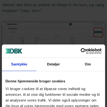
Marker den liste du ønsker at tilføje til din kurv, og vælg
knappen “Læg i kurv”.
Samtykke
Detaljer
Om
Denne hjemmeside bruger cookies
Når du klikker på kurv ikonet får du følgende side frem.
Vi bruger cookies til at tilpasse vores indhold og
Er der et trekant ikon på ordrelinjen betyder det at der
annoncer, til at vise dig funktioner til sociale medier og til
er en prisregel. Klik på trekanten og så fremkommer en
at analysere vores trafik. Vi deler også oplysninger om
boks.
din brug af vores hjemmeside med vores partnere inden