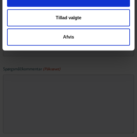
Firma
(Påkrævet)
Tillad valgte
E-mail
(Påkrævet)
Afvis
Spørgsmål/kommentar
(Påkrævet)