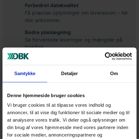
Forbedret datakvalitet
Få præcise oplysninger om leverancen – før
den ankommer.
Bedre planlægning
Se forventede leveringer og mængder på
forhånd.
Fuldt sporbarhedsniveau
Få komplet overblik over leverancer via
Samtykke
Detaljer
Om
trackingnumre.
Filen indeholder således alle de relevante
oplysninger, om leverancen. Se XML-
Denne hjemmeside bruger cookies
dokumentation og feltbeskrivelse herunder:
Vi bruger cookies til at tilpasse vores indhold og
annoncer, til at vise dig funktioner til sociale medier og til
XML-dokumentation
at analysere vores trafik. Vi deler også oplysninger om
din brug af vores hjemmeside med vores partnere inden
for sociale medier, annonceringspartnere og