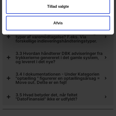
Lagertransaktioner FAQ
Tillad valgte
3.1 Hvornår skal en salgstransaktion udløse
lagertræk?
Afvis
3.2 Er det muligt at identificere forskellige
typer af varemodtagelse? F.eks. Via
forskellige indleveringshåndteringstyper.
3.3 Hvordan håndterer DBK adviseringer fra
trykkerierne genereret i det gamle system,
og leveret i det nye?
3.4 I dokumentationen - Under Kategorien
"optælling " figurerer en optællingsårsag =
Move out. Dette er en fejl!
3.5 Hvad betyder det, når feltet
"DatoFinansiel" ikke er udfyldt?