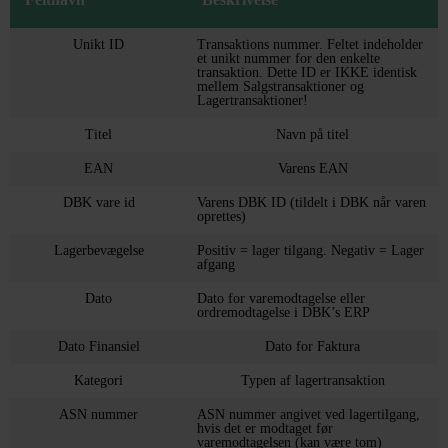
Unikt ID
Transaktions nummer. Feltet indeholder
et unikt nummer for den enkelte
transaktion. Dette ID er IKKE identisk
mellem Salgstransaktioner og
Lagertransaktioner!
Titel
Navn på titel
EAN
Varens EAN
DBK vare id
Varens DBK ID (tildelt i DBK når varen
oprettes)
Lagerbevægelse
Positiv = lager tilgang. Negativ = Lager
afgang
Dato
Dato for varemodtagelse eller
ordremodtagelse i DBK’s ERP
Dato Finansiel
Dato for Faktura
Kategori
Typen af lagertransaktion
ASN nummer
ASN nummer angivet ved lagertilgang,
hvis det er modtaget før
varemodtagelsen (kan være tom)