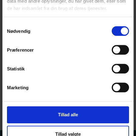
data med andre oplysninger, du har givet dem, eller som
de har indsamlet fra din brug af deres tjenester.
Spørgsmål/kommentar
(Påkrævet)
Samtykkevalg
Nødvendig
Præferencer
Statistik
Marketing
Indsend spørgsmål
Tillad alle
Tillad valgte