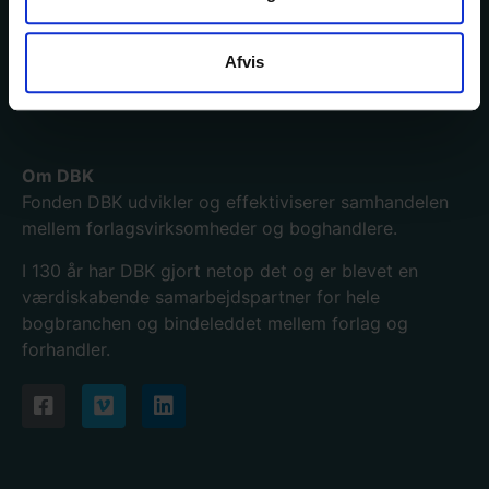
Kontakt os
Bogportalen
Afvis
Driftsstatus
Hjælp
Om DBK
Fonden DBK udvikler og effektiviserer samhandelen
mellem forlagsvirksomheder og boghandlere.
I 130
år har DBK gjort netop det og er blevet en
værdiskabende samarbejdspartner for hele
bogbranchen og bindeleddet mellem forlag og
forhandler.