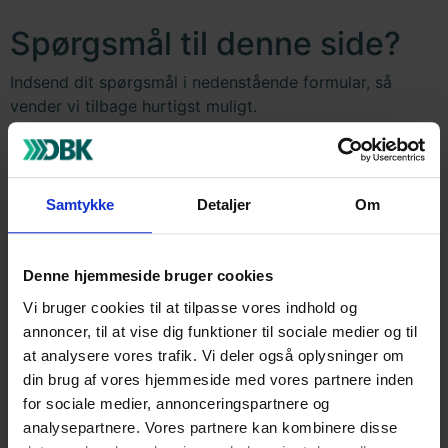
Spørgsmål til denne side?
Indsend dit spørgsmål i nedenstående formular, så
vender vi tilbage hurtigst muligt.
Dit navn
(Påkrævet)
Samtykke
Detaljer
Om
Denne hjemmeside bruger cookies
Firma
(Påkrævet)
Vi bruger cookies til at tilpasse vores indhold og
annoncer, til at vise dig funktioner til sociale medier og til
at analysere vores trafik. Vi deler også oplysninger om
din brug af vores hjemmeside med vores partnere inden
E-mail
(Påkrævet)
for sociale medier, annonceringspartnere og
analysepartnere. Vores partnere kan kombinere disse