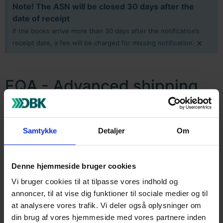
Note! The ASN will be closed 30 days after the
date of receipt
If the books arrive more than 30 days after the notification’s
×
receipt date, a fee will be charged for missing notification.
FQA - Advanced shipping
notice (ASN)
I'm not quite sure when my shipment will
Samtykke
Detaljer
Om
arrive?
I'm not quite sure about the size of my
Denne hjemmeside bruger cookies
shipment?
Vi bruger cookies til at tilpasse vores indhold og
Where can I see the status of 'Adviseringer'
annoncer, til at vise dig funktioner til sociale medier og til
(notifications?)
at analysere vores trafik. Vi deler også oplysninger om
din brug af vores hjemmeside med vores partnere inden
Where is order reference used for?