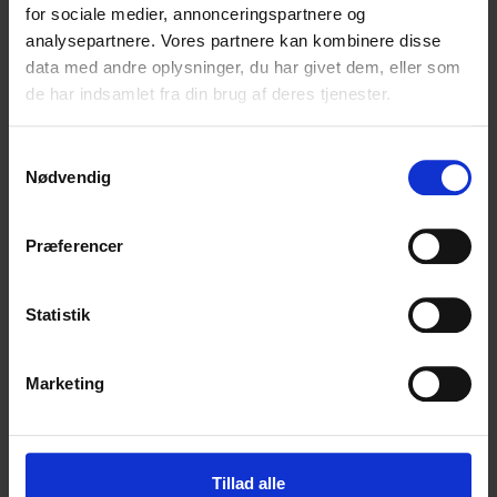
for sociale medier, annonceringspartnere og
analysepartnere. Vores partnere kan kombinere disse
I accidentally tapped Create Order twice
data med andre oplysninger, du har givet dem, eller som
de har indsamlet fra din brug af deres tjenester.
Samtykkevalg
Nødvendig
Spørgsmål til denne side?
Præferencer
Indsend dit spørgsmål i nedenstående formular, så
vender vi tilbage hurtigst muligt.
Statistik
Dit navn
(Påkrævet)
Marketing
Firma
(Påkrævet)
Tillad alle