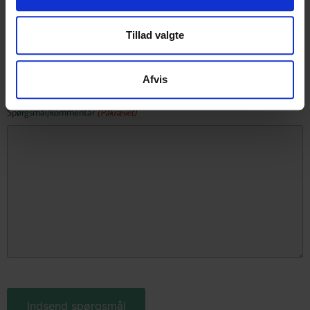
Tillad valgte
E-mail
(Påkrævet)
Afvis
Spørgsmål/kommentar
(Påkrævet)