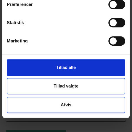
Præferencer
Firma
(Påkrævet)
Statistik
E-mail
(Påkrævet)
Marketing
Spørgsmål/kommentar
(Påkrævet)
Tillad alle
Tillad valgte
Afvis