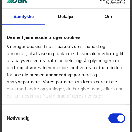
Bogsalg faktura
specifikationer
Samtykke
Detaljer
Om
Sammen med fakturaen for bogsalg, udsendes også
en specifikation der udspecificerer bagvedliggende
aktiviteter for fakturaen.
Denne hjemmeside bruger cookies
Vi bruger cookies til at tilpasse vores indhold og
Se bogsalg specifikation
annoncer, til at vise dig funktioner til sociale medier og til
at analysere vores trafik. Vi deler også oplysninger om
din brug af vores hjemmeside med vores partnere inden
for sociale medier, annonceringspartnere og
analysepartnere. Vores partnere kan kombinere disse
Spørgsmål til denne side?
data med andre oplysninger, du har givet dem, eller som
de har indsamlet fra din brug af deres tjenester.
Indsend dit spørgsmål i nedenstående formular, så
vender vi tilbage hurtigst muligt.
Samtykkevalg
Dit navn
(Påkrævet)
Nødvendig