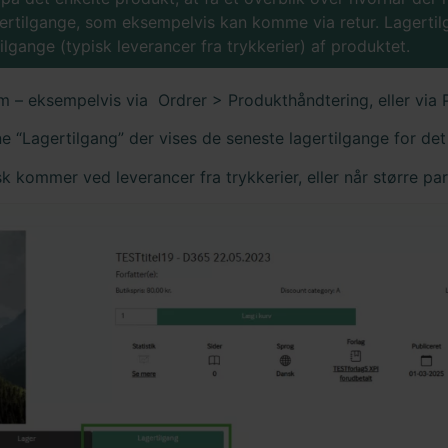
rtilgange, som eksempelvis kan komme via retur. Lagertilga
lgange (typisk leverancer fra trykkerier) af produktet.
m – eksempelvis via Ordrer > Produkthåndtering, eller via 
ne “Lagertilgang” der vises de seneste lagertilgange for de
k kommer ved leverancer fra trykkerier, eller når større par