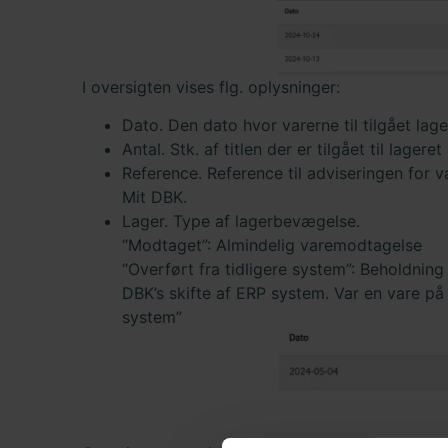
I oversigten vises flg. oplysninger:
Dato. Den dato hvor varerne til tilgået lag
Antal. Stk. af titlen der er tilgået til lageret
Reference. Reference til adviseringen for 
Mit DBK.
Lager. Type af lagerbevægelse.
“Modtaget”: Almindelig varemodtagelse
“Overført fra tidligere system”: Beholdning
DBK’s skifte af ERP system. Var en vare på 
system”