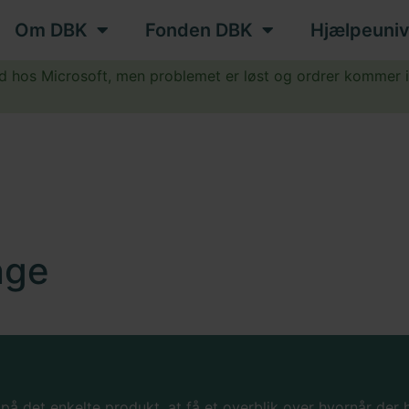
Om DBK
Fonden DBK
Hjælpeuniv
ud hos Microsoft, men problemet er løst og ordrer kommer 
.
nge
 på det enkelte produkt, at få et overblik over hvornår der 