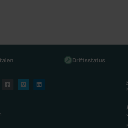
talen
Driftsstatus
n