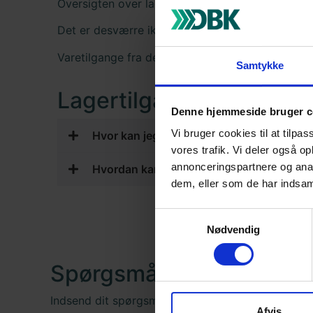
Oversigten over lagertilgange indeholder kun la
Det er desværre ikke muligt at importere varet
Varetilgange fra det gamle ERP system kan sta
Samtykke
Lagertilgange
Denne hjemmeside bruger c
Vi bruger cookies til at tilpas
Hvor kan jeg se lagertilgange fra før 4. 
vores trafik. Vi deler også 
annonceringspartnere og anal
Hvordan kan jeg se lagertilgange på man
dem, eller som de har indsaml
Samtykkevalg
Nødvendig
Spørgsmål til denne side
Indsend dit spørgsmål i nedenstående formular, så
Afvis