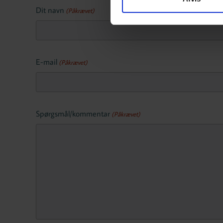
Dit navn
(Påkrævet)
E-mail
(Påkrævet)
Spørgsmål/kommentar
(Påkrævet)