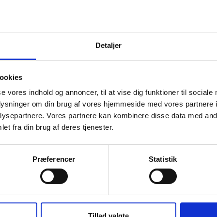
gertilgange fra det nye ERP system fra DBK der blev introd
ilgange fra det gamle ERP system.
dig ses på
gamle.dbk.dk
Detaljer
ookies
se vores indhold og annoncer, til at vise dig funktioner til sociale
maj 2024?
oplysninger om din brug af vores hjemmeside med vores partnere i
ysepartnere. Vores partnere kan kombinere disse data med andr
ge produkter på en gang?
et fra din brug af deres tjenester.
Præferencer
Statistik
?
 vender vi tilbage hurtigst muligt.
Tillad valgte