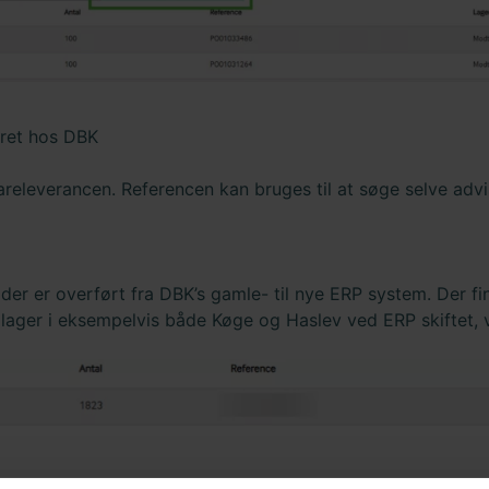
eret hos DBK
vareleverancen. Referencen kan bruges til at søge selve ad
 der er overført fra DBK’s gamle- til nye ERP system. Der fin
lager i eksempelvis både Køge og Haslev ved ERP skiftet, vi