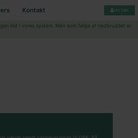
ers
Kontakt
Mit DBK
igen ind i vores system. Men som følge af nedbruddet er
har været sendt vareleverancer til DBK. På