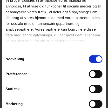
Vi bruger cookies til at tilpasse vores indhold og
annoncer, til at vise dig funktioner til sociale medier og til
at analysere vores trafik. Vi deler også oplysninger om
Accepterede filtyper: avi, csv, doc, docx, gif, jpg, mov,
din brug af vores hjemmeside med vores partnere inden
mp4, pdf, png, ppt, pptx, txt, xls, xlsx, Maks. filstørrelse:
for sociale medier, annonceringspartnere og
30 MB, Maks. antal filer: 12.
analysepartnere. Vores partnere kan kombinere disse
data med andre oplysninger, du har givet dem, eller som
de har indsamlet fra din brug af deres tjenester.
Samtykkevalg
Nødvendig
Tilbage til kontaktsiden
Præferencer
Statistik
Hjælp til fakturaer
Marketing