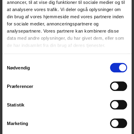
annoncer, til at vise dig funktioner til sociale medier og til
Vælg filer
at analysere vores trafik. Vi deler også oplysninger om
din brug af vores hjemmeside med vores partnere inden
for sociale medier, annonceringspartnere og
analysepartnere. Vores partnere kan kombinere disse
Accepterede filtyper: avi, csv, doc, docx, gif, jpg, mov,
data med andre oplysninger, du har givet dem, eller som
mp4, pdf, png, ppt, pptx, txt, xls, xlsx, Maks. filstørrelse:
de har indsamlet fra din brug af deres tjenester.
30 MB, Maks. antal filer: 12.
Samtykkevalg
Nødvendig
Præferencer
Tilbage til kontaktsiden
Statistik
Marketing