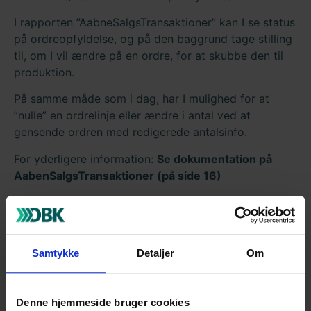
I rapporten ”AabneSalgsTransaktioner” kan I se status
på ordreopfyldelse, og på den baggrund tage stilling
til, om I vil ændre på en ordre, for at skubbe den til
produktion.
På samme måde som i dag, har I mulighed for at
”nulle” en ordrelinje eller ændre i antal ved at
gensende ordren med redigerede antalsinfo.
For yderligere information:
Se dokumentation på
AabenSalgsTransaktioner (på side 16)
Tilbage
Samtykke
Detaljer
Om
Har du spørgsmål til denne
side?
Denne hjemmeside bruger cookies