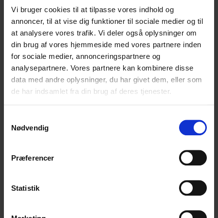
Vi bruger cookies til at tilpasse vores indhold og
Udfyld nedenstående – så vender vi tilbage til dig.
annoncer, til at vise dig funktioner til sociale medier og til
at analysere vores trafik. Vi deler også oplysninger om
Navn
(Påkrævet)
din brug af vores hjemmeside med vores partnere inden
for sociale medier, annonceringspartnere og
analysepartnere. Vores partnere kan kombinere disse
data med andre oplysninger, du har givet dem, eller som
Firmanavn
(Påkrævet)
de har indsamlet fra din brug af deres tjenester.
Samtykkevalg
Nødvendig
E-mail
(Påkrævet)
Præferencer
Spørgsmål
(Påkrævet)
Statistik