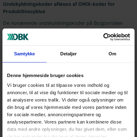
Undskyldningskoder afløses af ONIX-koder for
Produktlivscyklus
De nuværende undskyldningskoder på Bogportalen
erstattes af ONIX-baserede koder for produktlivscyklus.
I ONIX beskrives et produkts tilgængelighed og
salgbarhed gennem en kombination af følgende felter:
Samtykke
Detaljer
Om
MarketPublishingStatus
ProductAvalibility
Kombinationen af disse to felter erstatter de
Denne hjemmeside bruger cookies
eksisterende undskyldningskoder og danner grundlag
Vi bruger cookies til at tilpasse vores indhold og
for produktets livscyklus på Bogportalen.
annoncer, til at vise dig funktioner til sociale medier og til
at analysere vores trafik. Vi deler også oplysninger om
For at sikre en ensartet anvendelse af ONIX og en fælles
din brug af vores hjemmeside med vores partnere inden
standard på tværs af branchen er der defineret et fast
for sociale medier, annonceringspartnere og
sæt af kombinationsmuligheder, som understøttes af
analysepartnere. Vores partnere kan kombinere disse
Bogportalen.
data med andre oplysninger, du har givet dem, eller som
Kombinationen af koder fra MarketingPublishingStatus
de har indsamlet fra din brug af deres tjenester.