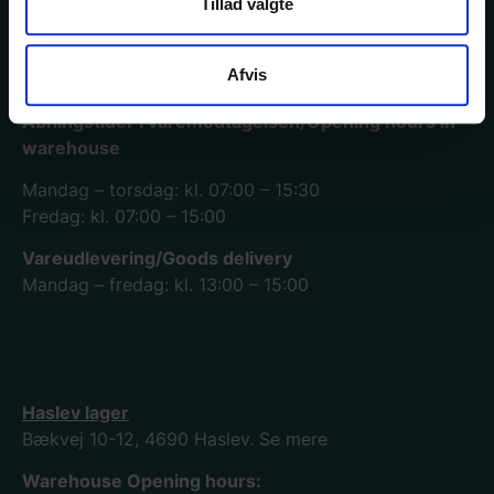
Tillad valgte
Køge lager og hovedkontor
Mimersvej 4, 4600 Køge.
Se mere
Afvis
Åbningstider i varemodtagelsen/Opening hours in
warehouse
Mandag – torsdag: kl. 07:00 – 15:30
Fredag: kl. 07:00 – 15:00
Vareudlevering/Goods delivery
Mandag – fredag: kl. 13:00 – 15:00
Haslev lager
Bækvej 10-12, 4690 Haslev.
Se mere
Warehouse Opening hours: