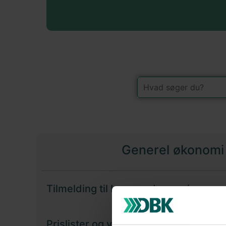
Generel økonomi
Tilmelding til Leverandørservice
Prislister og vilkår for forlag