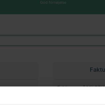
God fornøjelse
Fakt
Fakturaer på Mit DBK
Faktura og specifikat