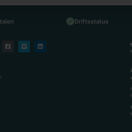
talen
Driftsstatus
n