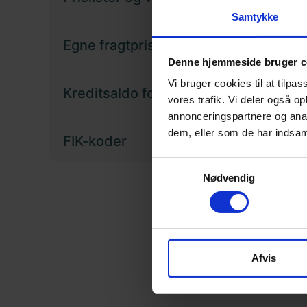
Samtykke
Egne fragtpriser
Denne hjemmeside bruger c
Vi bruger cookies til at tilpas
Kreditsaldo for forlag
vores trafik. Vi deler også 
annonceringspartnere og anal
dem, eller som de har indsaml
FIK-koder
Samtykkevalg
Nødvendig
Afvis