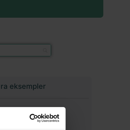
ura eksempler
ioner