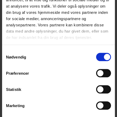
30 MB, Maks. antal filer: 12.
at analysere vores trafik. Vi deler også oplysninger om
din brug af vores hjemmeside med vores partnere inden
for sociale medier, annonceringspartnere og
analysepartnere. Vores partnere kan kombinere disse
data med andre oplysninger, du har givet dem, eller som
de har indsamlet fra din brug af deres tjenester.
Tilbage til kontaktsiden
Samtykkevalg
Nødvendig
Præferencer
Andre typer af
Forlagshenvendelser
Statistik
Marketing
Her kan du som boghandler indsende henvendelser der
ikke passer ind i de øvrige henvendelsestyper.