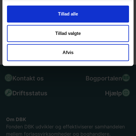
Tillad alle
Nyttige links
Fakturaer
Tillad valgte
Statistikker
Ordrestatus
Lagertal
Afvis
Kontakt os
Bogportalen
Driftsstatus
Hjælp
Om DBK
Fonden DBK udvikler og effektiviserer samhandelen
mellem forlagsvirksomheder og boghandlere.